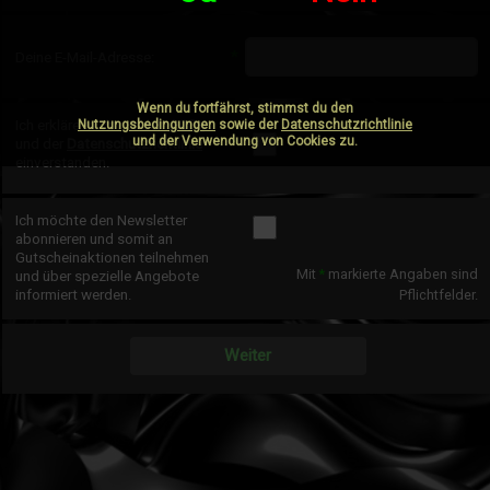
*
Deine E-Mail-Adresse:
Wenn du fortfährst, stimmst du den
Ich erkläre mich mit den
AGBs
Nutzungsbedingungen
sowie der
Datenschutzrichtlinie
und der Verwendung von Cookies zu.
*
und der
Datenschutzrichtlinie
einverstanden.
Ich möchte den Newsletter
abonnieren und somit an
Gutscheinaktionen teilnehmen
Mit
*
markierte Angaben sind
und über spezielle Angebote
informiert werden.
Pflichtfelder.
Weiter